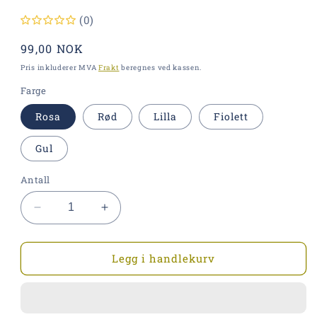
(0)
Vanlig
99,00 NOK
pris
Pris inkluderer MVA
Frakt
beregnes ved kassen.
Farge
Rosa
Rød
Lilla
Fiolett
Gul
Antall
Senk
Øk
antallet
antallet
for
for
Kunstig
Kunstig
Legg i handlekurv
Rosa
Rosa
Hellig
Hellig
Bonsai
Bonsai