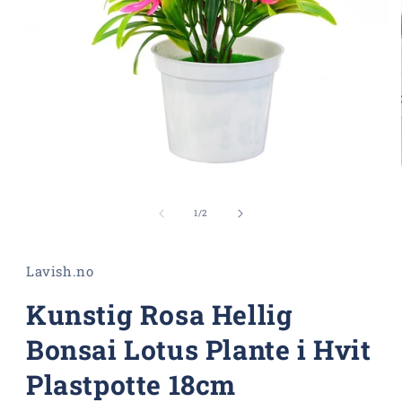
Åpne
medie
1
av
1
/
2
i
modal
Lavish.no
Kunstig Rosa Hellig
Bonsai Lotus Plante i Hvit
Plastpotte 18cm