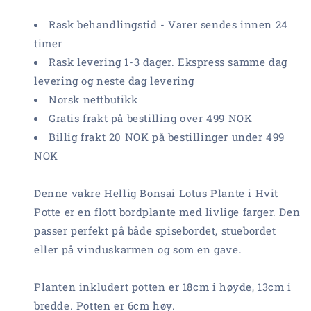
Lotus
Lotus
Plante
Plante
Rask behandlingstid - Varer sendes innen 24
i
i
timer
Hvit
Hvit
Plastpotte
Plastpotte
Rask levering 1-3 dager. Ekspress samme dag
18cm
18cm
levering og neste dag levering
Norsk nettbutikk
Gratis frakt på bestilling over 499 NOK
Billig frakt 20 NOK på bestillinger under 499
NOK
Denne vakre Hellig Bonsai Lotus Plante i Hvit
Potte er en flott bordplante med livlige farger. Den
passer perfekt på både spisebordet, stuebordet
eller på vinduskarmen og som en gave.
Planten inkludert potten er 18cm i høyde, 13cm i
bredde. Potten er 6cm høy.