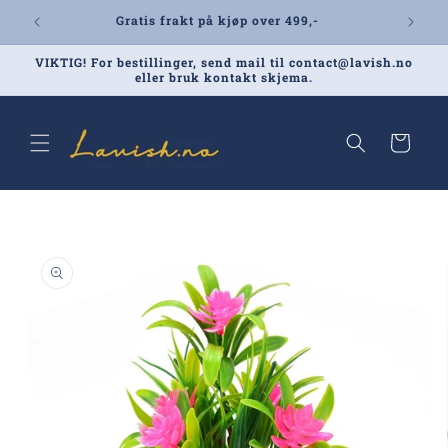
Gå videre
Gratis frakt på kjøp over 499,-
til
innholdet
VIKTIG! For bestillinger, send mail til contact@lavish.no
eller bruk kontakt skjema.
Handlekurv
pp til
oduktinformasjon