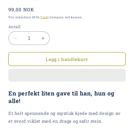
Vanlig
99,00 NOK
pris
Pris inkluderer MVA
Frakt
beregnes ved kassen.
Antall
Senk
Øk
antallet
antallet
for
for
Sverd
Sverd
Legg i handlekurv
Kjede
Kjede
med
med
Drage
Drage
og
og
Safir
Safir
En perfekt liten gave til han, hun og
Stein
Stein
alle!
Et helt spennende og mystisk kjede med design av
et sverd viklet med en drage og safir stein.