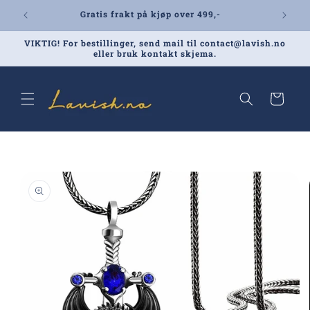
Gå videre
Gratis frakt på kjøp over 499,-
til
innholdet
VIKTIG! For bestillinger, send mail til contact@lavish.no
eller bruk kontakt skjema.
Handlekurv
pp til
oduktinformasjon