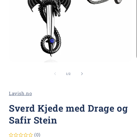
Åpne
medie
1
av
1
/
2
i
modal
Lavish.no
Sverd Kjede med Drage og
Safir Stein
(0)